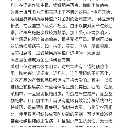
利，在促进作物生根、缓解肥害药害、抑制土传病害、
改良土壤等多方面都表现出了不错的效果。“今年开始，
我明显感觉到蔬菜种植户对菌剂的强烈需求。”孙立志分
析说，在我国重点蔬菜种植区，由于以前对高产过分追
求，种植户施肥次数较为频繁，加上受小环境影响大，
其土壤恶化程度普遍偏高，根系受损严重。菌剂可以有
效防治根部病害，如：枯萎、黄萎、立枯、疫霉根腐、
腐霉根腐等，是受到果蔬种植户追捧的一大原因。
高含量菌剂成为企业科研新方向
菌剂不仅对病害效果明显，对虫害也有不错的预防作
用。陶树兴告诉记者，近几年，连作障碍的不断恶化，
对农产品的产量和品质都造成了极大影响。其中，以根
结线虫和根腐病的严重相伴发生最为突出。据悉，在蔬
菜棚中，一旦爆发根结线虫，将造成严重减产，甚至整
棚绝收。且目前市面上尚没有能够有效治疗根结线虫的
特效药，提前预防很关键。陶树兴表示，与化学农药相
比，使用具有根结线虫预防功能的菌剂，可以有效减轻
甚至杜绝根结线虫发病，并且很少产生抗药性，无毒无