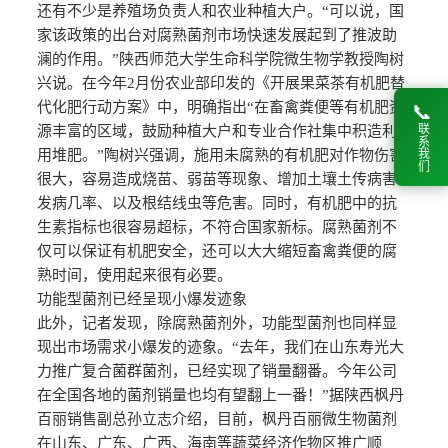
还有不少是养殖场负责人和农业种植大户。“可以说，国
家该政策的出台对腐熟菌剂市场快速发展起到了推波助
澜的作用。”陕西师范大学生命科学院微生物学教授陶树
兴说。在今年2月份农业部印发的《开展果菜茶有机肥替
代化肥行动方案》中，明确指出“在畜禽粪便等有机肥资
📞
联系我们
源丰富的区域，鼓励种植大户和专业合作社集中积造利
用堆肥。”陶树兴强调，施用未腐熟的有机肥对作物伤害
很大，容易造成烧苗、弱苗等现象、增加土壤土传病害
发病几率、以及根结线虫等危害。同时，有机肥中的抗
生素指标也很容易超标，不符合国家新标。腐熟菌剂不
仅可以保证有机肥安全，还可以大大缩短畜禽粪便的腐
熟时间，使用起来很有必要。
功能型菌剂已经呈现小爆发迹象
此外，记者发现，除腐熟菌剂外，功能型菌剂也同样显
现出市场需求小爆发的迹象。“去年，我们在山东寿光大
力推广复合菌群菌剂，已经实现了销量翻番。今年公司
在全国各地的菌剂销量也均有望翻上一番！”据陕西枫丹
百丽销售副总孙立志介绍，目前，枫丹百丽微生物菌剂
在山东、广东、广西、海南等蔬菜经济作物区推广顺