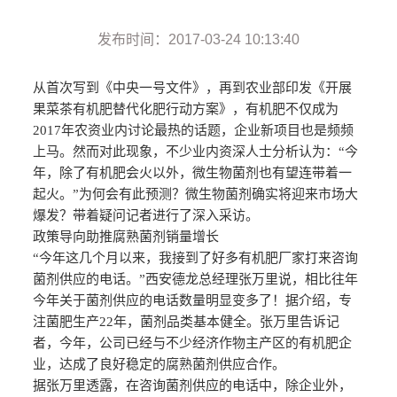
发布时间：2017-03-24 10:13:40
从首次写到《中央一号文件》，再到农业部印发《开展
果菜茶有机肥替代化肥行动方案》，有机肥不仅成为
2017年农资业内讨论最热的话题，企业新项目也是频频
上马。然而对此现象，不少业内资深人士分析认为：“今
年，除了有机肥会火以外，微生物菌剂也有望连带着一
起火。”为何会有此预测？微生物菌剂确实将迎来市场大
爆发？带着疑问记者进行了深入采访。
政策导向助推腐熟菌剂销量增长
“今年这几个月以来，我接到了好多有机肥厂家打来咨询
菌剂供应的电话。”西安德龙总经理张万里说，相比往年
今年关于菌剂供应的电话数量明显变多了！据介绍，专
注菌肥生产22年，菌剂品类基本健全。张万里告诉记
者，今年，公司已经与不少经济作物主产区的有机肥企
业，达成了良好稳定的腐熟菌剂供应合作。
据张万里透露，在咨询菌剂供应的电话中，除企业外，